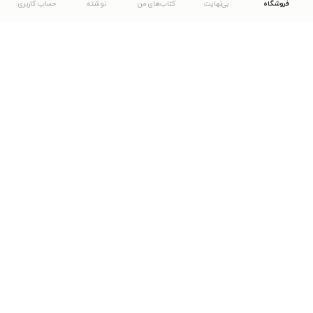
فروشگاه
بی‌نهایت
کتاب‌های من
نوشته
حساب کاربری
دانلود اپلیکیشن طاقچه
... موارد دیگر
مشاهدهٔ دیگر نسخه‌های طاقچه