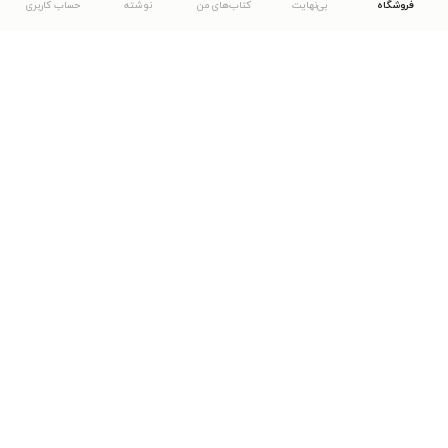
فروشگاه
بی‌نهایت
کتاب‌های من
نوشته
حساب کاربری
دانلود اپلیکیشن طاقچه
... موارد دیگر
مشاهدهٔ دیگر نسخه‌های طاقچه