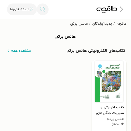
دسته‌بندی‌ها
طاقچه
پدیدآورندگان
هانس پرتچ
هانس پرتچ
کتاب‌های الکترونیکی هانس پرتچ
مشاهده همه
کتاب اکولوژی و
مدیریت جنگل های
آمیخته
هانس پرتچ
)
۱
(
۵٫۰