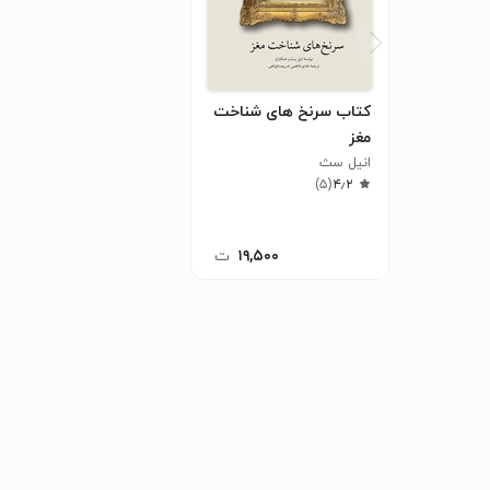
کتاب سرنخ های شناخت
مغز
انیل سث
)
۵
(
۴٫۲
۱۹,۵۰۰
ت