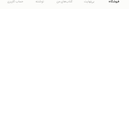
فروشگاه
بی‌نهایت
کتاب‌های من
نوشته
حساب کاربری
دانلود اپلیکیشن طاقچه
... موارد دیگر
مشاهدهٔ دیگر نسخه‌های طاقچه