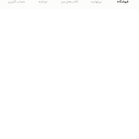
فروشگاه
بی‌نهایت
کتاب‌های من
نوشته
حساب کاربری
دانلود اپلیکیشن طاقچه
... موارد دیگر
مشاهدهٔ دیگر نسخه‌های طاقچه