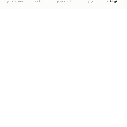
فروشگاه
بی‌نهایت
کتاب‌های من
نوشته
حساب کاربری
دانلود اپلیکیشن طاقچه
... موارد دیگر
مشاهدهٔ دیگر نسخه‌های طاقچه