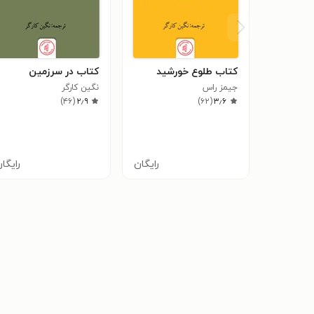
کتاب طلوع خورشید
کتاب در سرزمین
جیمز راس
نگین کارگر
)
۴۶
(
۲٫۹
)
۶۲
(
۳٫۶
رایگان
رایگا