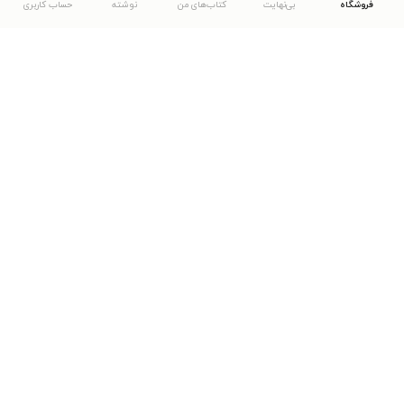
فروشگاه
بی‌نهایت
کتاب‌های من
نوشته
حساب کاربری
دانلود اپلیکیشن طاقچه
... موارد دیگر
مشاهدهٔ دیگر نسخه‌های طاقچه