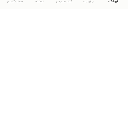
فروشگاه
بی‌نهایت
کتاب‌های من
نوشته
حساب کاربری
دانلود اپلیکیشن طاقچه
... موارد دیگر
مشاهدهٔ دیگر نسخه‌های طاقچه