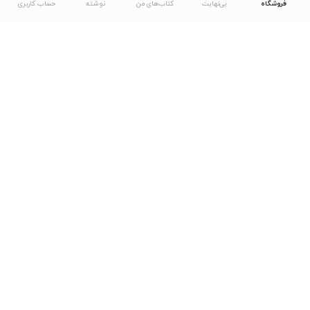
فروشگاه
بی‌نهایت
کتاب‌های من
نوشته
حساب کاربری
دانلود اپلیکیشن طاقچه
... موارد دیگر
مشاهدهٔ دیگر نسخه‌های طاقچه