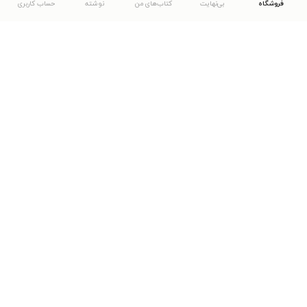
فروشگاه
بی‌نهایت
کتاب‌های من
نوشته
حساب کاربری
دانلود اپلیکیشن طاقچه
... موارد دیگر
مشاهدهٔ دیگر نسخه‌های طاقچه