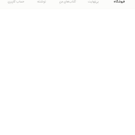
فروشگاه
بی‌نهایت
کتاب‌های من
نوشته
حساب کاربری
دانلود اپلیکیشن طاقچه
... موارد دیگر
مشاهدهٔ دیگر نسخه‌های طاقچه