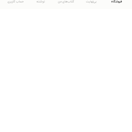
فروشگاه
بی‌نهایت
کتاب‌های من
نوشته
حساب کاربری
دانلود اپلیکیشن طاقچه
... موارد دیگر
مشاهدهٔ دیگر نسخه‌های طاقچه