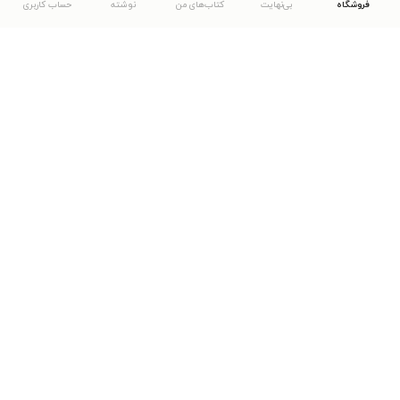
فروشگاه
بی‌نهایت
کتاب‌های من
نوشته
حساب کاربری
دانلود اپلیکیشن طاقچه
... موارد دیگر
مشاهدهٔ دیگر نسخه‌های طاقچه