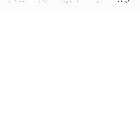
فروشگاه
بی‌نهایت
کتاب‌های من
نوشته
حساب کاربری
دانلود اپلیکیشن طاقچه
... موارد دیگر
مشاهدهٔ دیگر نسخه‌های طاقچه