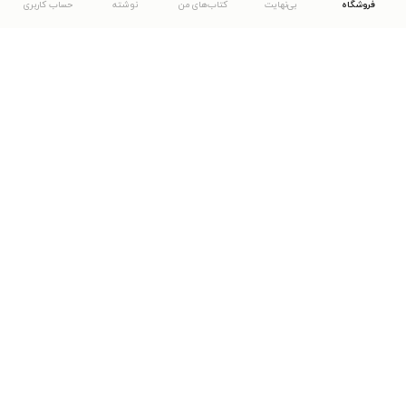
فروشگاه
بی‌نهایت
کتاب‌های من
نوشته
حساب کاربری
دانلود اپلیکیشن طاقچه
... موارد دیگر
مشاهدهٔ دیگر نسخه‌های طاقچه