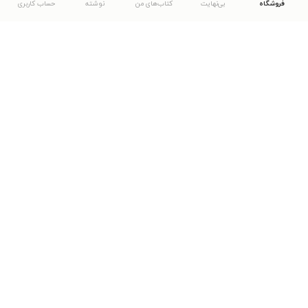
فروشگاه
بی‌نهایت
کتاب‌های من
نوشته
حساب کاربری
دانلود اپلیکیشن طاقچه
... موارد دیگر
مشاهدهٔ دیگر نسخه‌های طاقچه