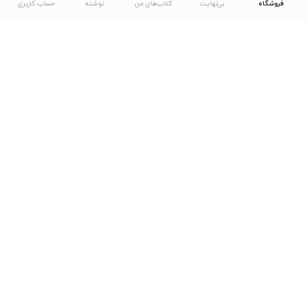
فروشگاه
بی‌نهایت
کتاب‌های من
نوشته
حساب کاربری
دانلود اپلیکیشن طاقچه
... موارد دیگر
مشاهدهٔ دیگر نسخه‌های طاقچه