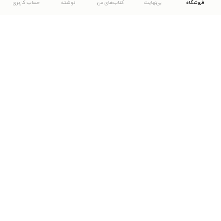
فروشگاه
بی‌نهایت
کتاب‌های من
نوشته
حساب کاربری
دانلود اپلیکیشن طاقچه
... موارد دیگر
مشاهدهٔ دیگر نسخه‌های طاقچه