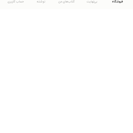
فروشگاه
بی‌نهایت
کتاب‌های من
نوشته
حساب کاربری
دانلود اپلیکیشن طاقچه
... موارد دیگر
مشاهدهٔ دیگر نسخه‌های طاقچه