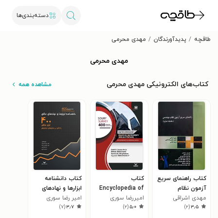
دسته‌بندی‌ها
طاقچه
پدیدآورندگان
مهدی محرمی
مهدی محرمی
کتاب‌های الکترونیکی مهدی محرمی
مشاهده همه
کتاب راهنمای سریع
کتاب
کتاب دانشنامه
آزمون نظام
Encyclopedia of
ابزارها و نهادهای
مهدی اشراقی
مهندسی (محاسبات
Financial
امیررضا سوری
مالی
امیر رضا سوری
)
۷
(
۳٫۷
)
۲
(
۵٫۰
)
۲
(
۳٫۵
عمران)
Instruments and
Institutions