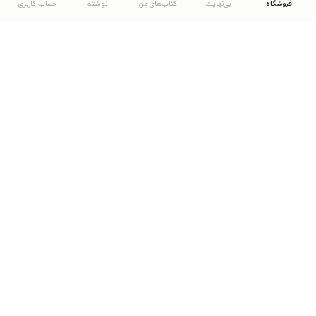
فروشگاه
بی‌نهایت
کتاب‌های من
نوشته
حساب کاربری
دانلود اپلیکیشن طاقچه
... موارد دیگر
مشاهدهٔ دیگر نسخه‌های طاقچه