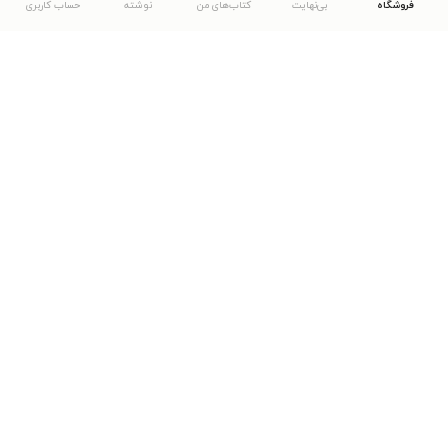
فروشگاه
بی‌نهایت
کتاب‌های من
نوشته
حساب کاربری
دانلود اپلیکیشن طاقچه
... موارد دیگر
مشاهدهٔ دیگر نسخه‌های طاقچه