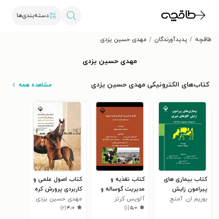
دسته‌بندی‌ها
طاقچه
پدیدآورندگان
مهدی حسین یزدی
مهدی حسین یزدی
کتاب‌های الکترونیکی مهدی حسین یزدی
مشاهده همه
کتاب بیماری های
کتاب تغذیه و
کتاب اصول علمی و
پیرامون زایش
مدیریت گوساله و
کاربردی پرورش کره
گاوهای شیری
بوریم ان. آمتج
آلویس کرتز
تلیسه شیری
اسب
مهدی حسین یزدی
)
۲
(
۴٫۰
)
۱
(
۵٫۰