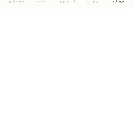
فروشگاه
بی‌نهایت
کتاب‌های من
نوشته
حساب کاربری
دانلود اپلیکیشن طاقچه
... موارد دیگر
مشاهدهٔ دیگر نسخه‌های طاقچه