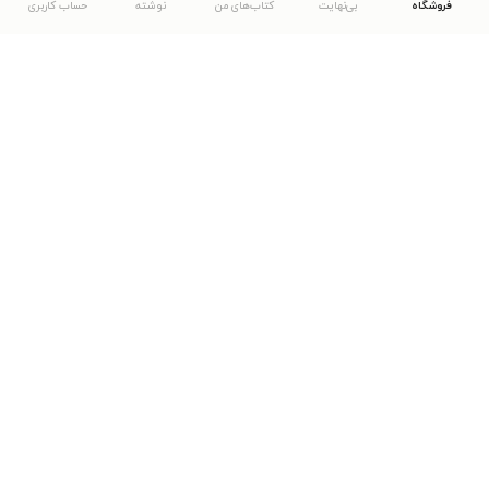
فروشگاه
بی‌نهایت
کتاب‌های من
نوشته
حساب کاربری
دانلود اپلیکیشن طاقچه
... موارد دیگر
مشاهدهٔ دیگر نسخه‌های طاقچه