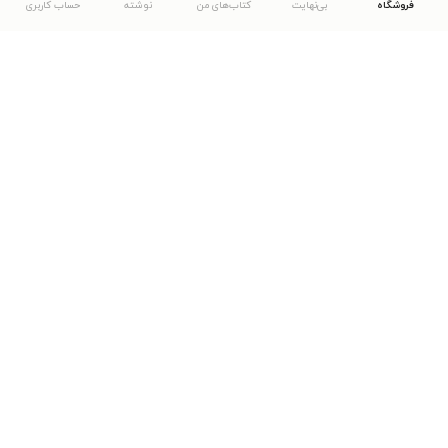
فروشگاه
بی‌نهایت
کتاب‌های من
نوشته
حساب کاربری
دانلود اپلیکیشن طاقچه
... موارد دیگر
مشاهدهٔ دیگر نسخه‌های طاقچه