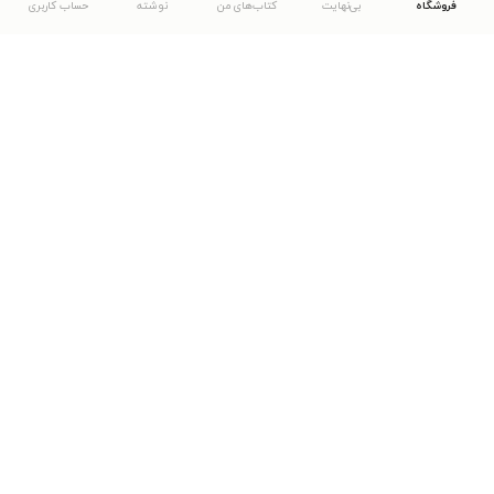
فروشگاه
بی‌نهایت
کتاب‌های من
نوشته
حساب کاربری
دانلود اپلیکیشن طاقچه
... موارد دیگر
مشاهدهٔ دیگر نسخه‌های طاقچه