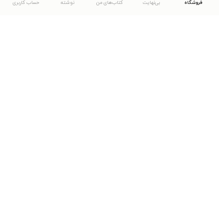
فروشگاه
بی‌نهایت
کتاب‌های من
نوشته
حساب کاربری
دانلود اپلیکیشن طاقچه
... موارد دیگر
مشاهدهٔ دیگر نسخه‌های طاقچه