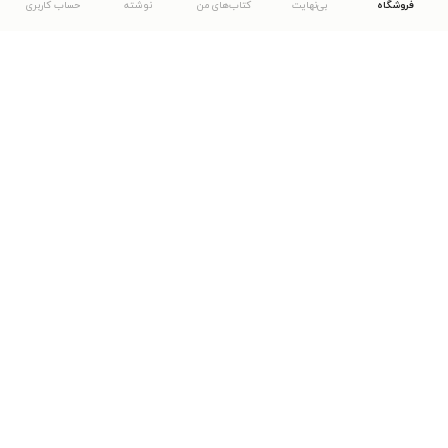
فروشگاه
بی‌نهایت
کتاب‌های من
نوشته
حساب کاربری
دانلود اپلیکیشن طاقچه
... موارد دیگر
مشاهدهٔ دیگر نسخه‌های طاقچه