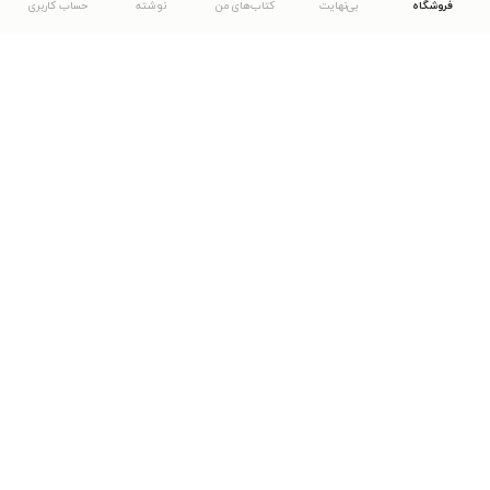
فروشگاه
بی‌نهایت
کتاب‌های من
نوشته
حساب کاربری
دانلود اپلیکیشن طاقچه
... موارد دیگر
مشاهدهٔ دیگر نسخه‌های طاقچه