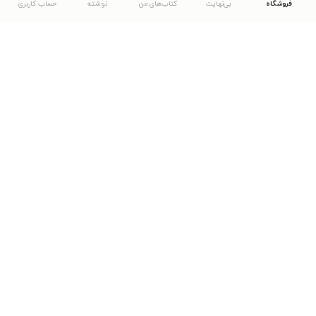
فروشگاه
بی‌نهایت
کتاب‌های من
نوشته
حساب کاربری
دانلود اپلیکیشن طاقچه
... موارد دیگر
مشاهدهٔ دیگر نسخه‌های طاقچه