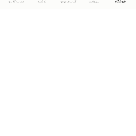
فروشگاه
بی‌نهایت
کتاب‌های من
نوشته
حساب کاربری
دانلود اپلیکیشن طاقچه
... موارد دیگر
مشاهدهٔ دیگر نسخه‌های طاقچه