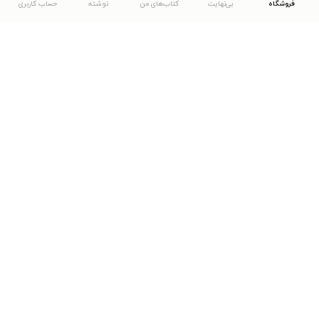
فروشگاه
بی‌نهایت
کتاب‌های من
نوشته
حساب کاربری
دانلود اپلیکیشن طاقچه
... موارد دیگر
مشاهدهٔ دیگر نسخه‌های طاقچه