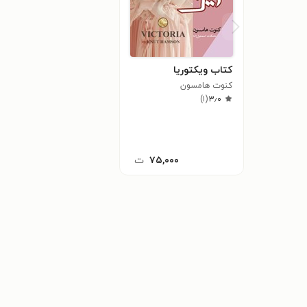
کتاب ویکتوریا
کنوت هامسون
)
۱
(
۳٫۰
۷۵,۰۰۰
ت