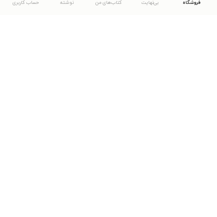
فروشگاه
بی‌نهایت
کتاب‌های من
نوشته
حساب کاربری
دانلود اپلیکیشن طاقچه
... موارد دیگر
مشاهدهٔ دیگر نسخه‌های طاقچه