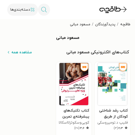
دسته‌بندی‌ها
طاقچه
پدیدآورندگان
مسعود مبانی
مسعود مبانی
کتاب‌های الکترونیکی مسعود مبانی
مشاهده همه
کتاب رشد شناختی
کتاب تکنیک‌های
کودکان از طریق
پیشرفته‌ی تمرین
فعالیت‌های بدنی
فلیپ د.تومپروسکی
ویژه‌ی هایپرتروفی
کویی‌وسکوئزلااسکالا
)
۲۰
(
۳٫۶
)
۳
(
۲٫۳
تکسچرا