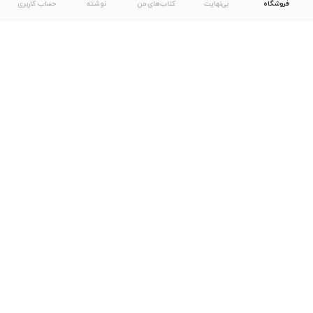
فروشگاه
بی‌نهایت
کتاب‌های من
نوشته
حساب کاربری
دانلود اپلیکیشن طاقچه
... موارد دیگر
مشاهدهٔ دیگر نسخه‌های طاقچه