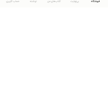
فروشگاه
بی‌نهایت
کتاب‌های من
نوشته
حساب کاربری
دانلود اپلیکیشن طاقچه
... موارد دیگر
مشاهدهٔ دیگر نسخه‌های طاقچه