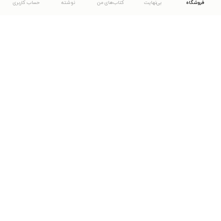
فروشگاه
بی‌نهایت
کتاب‌های من
نوشته
حساب کاربری
دانلود اپلیکیشن طاقچه
... موارد دیگر
مشاهدهٔ دیگر نسخه‌های طاقچه