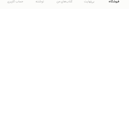
فروشگاه
بی‌نهایت
کتاب‌های من
نوشته
حساب کاربری
دانلود اپلیکیشن طاقچه
... موارد دیگر
مشاهدهٔ دیگر نسخه‌های طاقچه