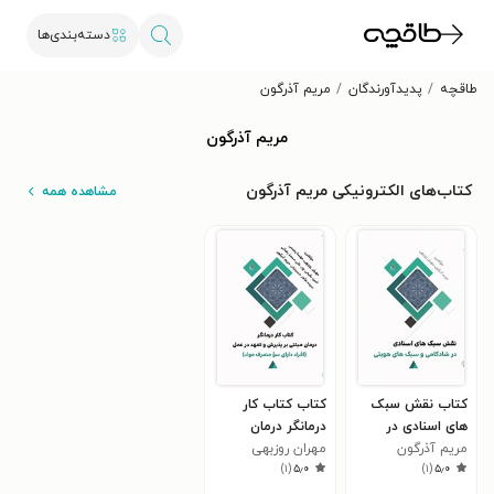
دسته‌بندی‌ها
طاقچه
پدیدآورندگان
مریم آذرگون
مریم آذرگون
کتاب‌های الکترونیکی مریم آذرگون
مشاهده همه
کتاب نقش سبک
کتاب کتاب کار
های اسنادی در
درمانگر درمان
مریم آذرگون
شادکامی و سبک
مهران روزبهی
مبتنی بر پذیرش و
)
۱
(
۵٫۰
)
۱
(
۵٫۰
های هویتی
تعهد در عمل