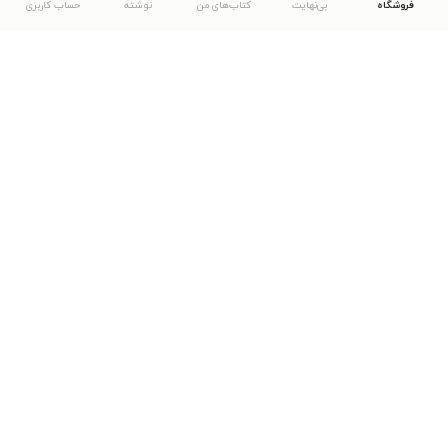
فروشگاه
بی‌نهایت
کتاب‌های من
نوشته
حساب کاربری
دانلود اپلیکیشن طاقچه
... موارد دیگر
مشاهدهٔ دیگر نسخه‌های طاقچه