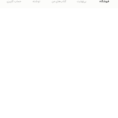
فروشگاه
بی‌نهایت
کتاب‌های من
نوشته
حساب کاربری
دانلود اپلیکیشن طاقچه
... موارد دیگر
مشاهدهٔ دیگر نسخه‌های طاقچه