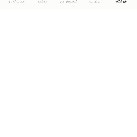
فروشگاه
بی‌نهایت
کتاب‌های من
نوشته
حساب کاربری
دانلود اپلیکیشن طاقچه
... موارد دیگر
مشاهدهٔ دیگر نسخه‌های طاقچه