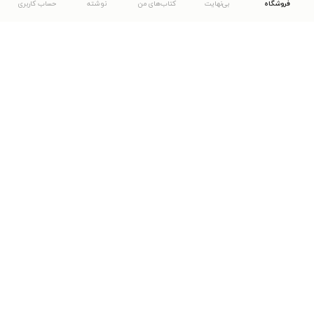
فروشگاه
بی‌نهایت
کتاب‌های من
نوشته
حساب کاربری
دانلود اپلیکیشن طاقچه
... موارد دیگر
مشاهدهٔ دیگر نسخه‌های طاقچه