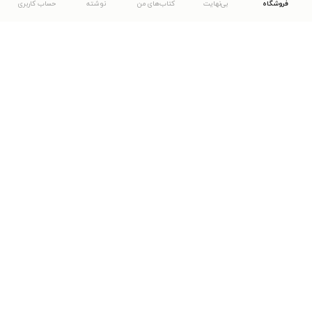
فروشگاه
بی‌نهایت
کتاب‌های من
نوشته
حساب کاربری
دانلود اپلیکیشن طاقچه
... موارد دیگر
مشاهدهٔ دیگر نسخه‌های طاقچه