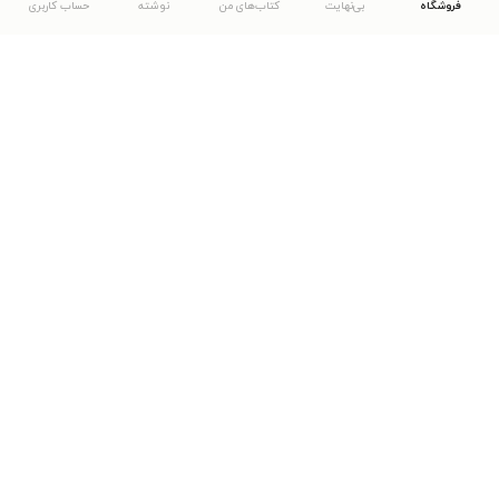
فروشگاه
بی‌نهایت
کتاب‌های من
نوشته
حساب کاربری
دانلود اپلیکیشن طاقچه
... موارد دیگر
مشاهدهٔ دیگر نسخه‌های طاقچه