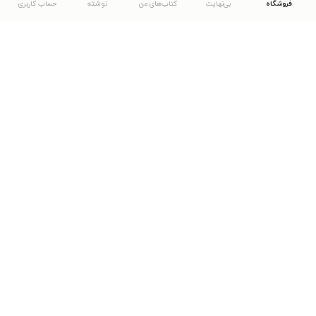
فروشگاه
بی‌نهایت
کتاب‌های من
نوشته
حساب کاربری
دانلود اپلیکیشن طاقچه
... موارد دیگر
مشاهدهٔ دیگر نسخه‌های طاقچه