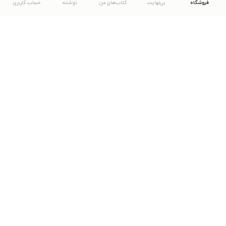
فروشگاه
بی‌نهایت
کتاب‌های من
نوشته
حساب کاربری
دانلود اپلیکیشن طاقچه
... موارد دیگر
مشاهدهٔ دیگر نسخه‌های طاقچه