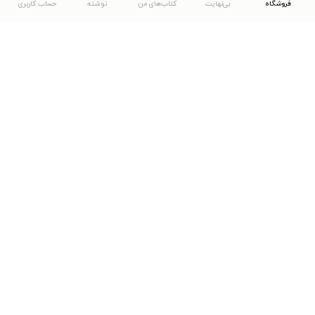
فروشگاه
بی‌نهایت
کتاب‌های من
نوشته
حساب کاربری
دانلود اپلیکیشن طاقچه
... موارد دیگر
مشاهدهٔ دیگر نسخه‌های طاقچه