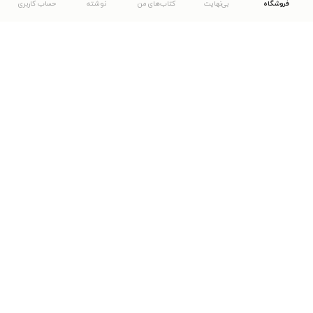
فروشگاه
بی‌نهایت
کتاب‌های من
نوشته
حساب کاربری
دانلود اپلیکیشن طاقچه
... موارد دیگر
مشاهدهٔ دیگر نسخه‌های طاقچه