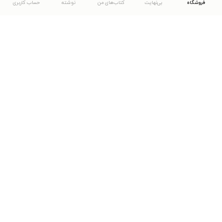
فروشگاه
بی‌نهایت
کتاب‌های من
نوشته
حساب کاربری
دانلود اپلیکیشن طاقچه
... موارد دیگر
مشاهدهٔ دیگر نسخه‌های طاقچه