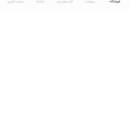
فروشگاه
بی‌نهایت
کتاب‌های من
نوشته
حساب کاربری
دانلود اپلیکیشن طاقچه
... موارد دیگر
مشاهدهٔ دیگر نسخه‌های طاقچه